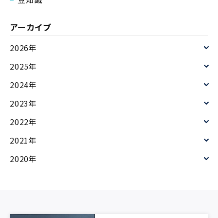
ＥＨＰとは ”E”＝エレクトリック ”HP”＝ヒートポ
ンプ 電気で動かしているエアコンを意味します。 な
アーカイブ
ぜＥＨＰの業務用エアコン
2026年
2025年
2024年
2023年
2022年
2021年
2020年