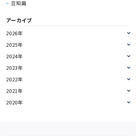
で働く人に大きな影響が及ぶ可能性や、設備の交換が
豆知識
必要になれば、結果的に大きな手間やコストが発生す
る恐れもあります。そこで今回のコラムでは、ビル設
アーカイブ
備の中でも特に、業務用エアコンの設備保全につい
2026年
て、その種類や概要、必
2025年
2024年
2023年
2022年
2021年
2020年